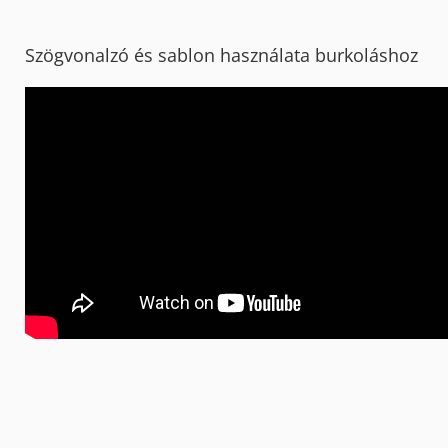
Szögvonalzó és sablon használata burkoláshoz