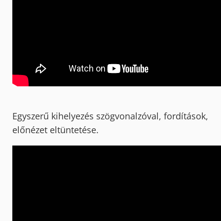
Egyszerű kihelyezés szögvonalzóval, fordítások,
előnézet eltüntetése.