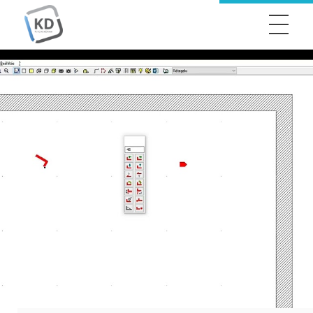
KitchenDraw
Professzionális tervezés egyszerűen, hatékonyan