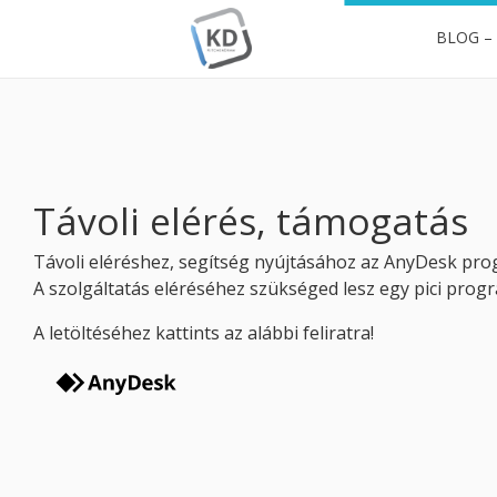
BLOG –
KitchenDraw
Professzionális tervezés egyszerűen, hatékonyan
Távoli elérés, támogatás
Távoli eléréshez, segítség nyújtásához az AnyDesk pro
A szolgáltatás eléréséhez szükséged lesz egy pici progra
A letöltéséhez kattints az alábbi feliratra!