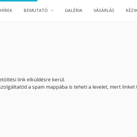
 HÍREK
BEMUTATÓ
GALÉRIA
VÁSÁRLÁS
KÉZI
öltési link elküldésre kerül.
olgáltatód a spam mappába is teheti a levelet, mert linket 