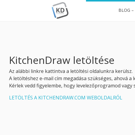
BLOG –
KitchenDraw
Professzionális tervezés egyszerűen, hatékonyan
KitchenDraw letöltése
Az alábbi linkre kattintva a letöltési oldalunkra kerülsz.
A letöltéshez e-mail cím megadása szükséges, ahová a let
Kérlek vedd figyelembe, hogy levelezőprogramod vagy sz
LETÖLTÉS A KITCHENDRAW.COM WEBOLDALRÓL