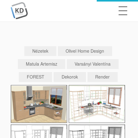
KitchenDraw
Professzionális tervezés egyszerűen, hatékonyan
Nézetek
Olivel Home Design
Matula Artemisz
Varsányi Valentína
FOREST
Dekorok
Render