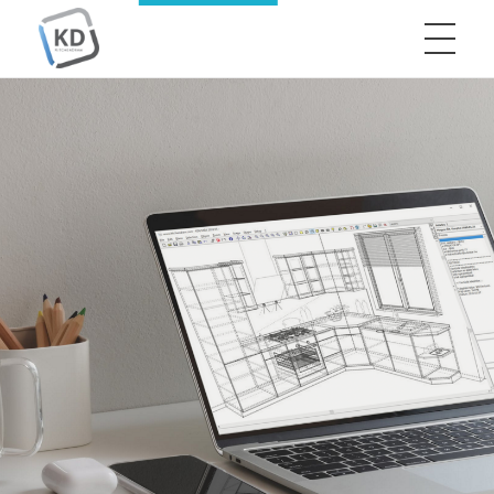
KitchenDraw
Professzionális tervezés egyszerűen, hatékonyan