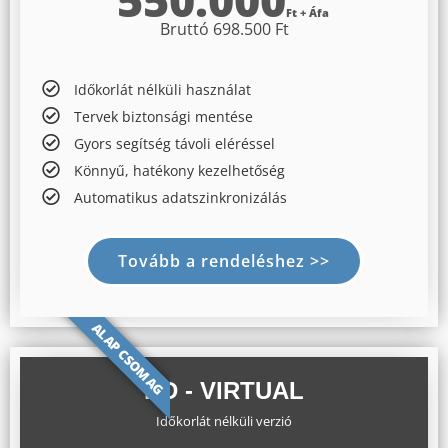
Ft + Áfa
Bruttó 698.500 Ft
Időkorlát nélküli használat
Tervek biztonsági mentése
Gyors segítség távoli eléréssel​
Könnyű, hatékony kezelhetőség
Automatikus adatszinkronizálás
Tovább a rendeléshez >>
ALAP CSOMAG
KD - VIRTUAL
Időkorlát nélküli verzió