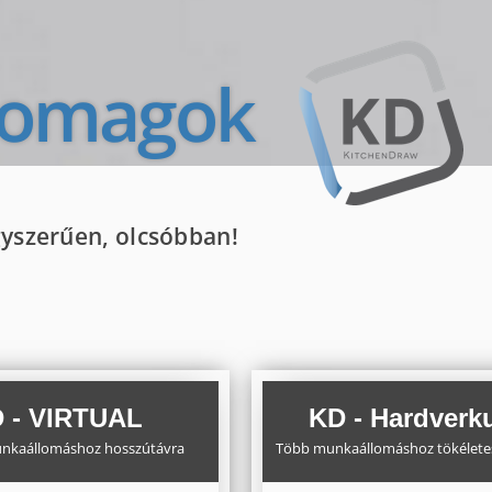
somagok
yszerűen, olcsóbban!
 - VIRTUAL
KD - Hardverk
nkaállomáshoz hosszútávra
Több munkaállomáshoz tökélete