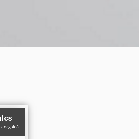
ulcs
s megoldás!