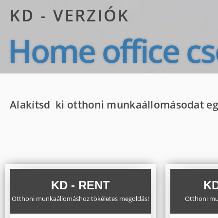
KD - VERZIÓK
Home office c
Alakítsd ki otthoni munkaállomásodat eg
KD - RENT
KD
Otthoni munkaállomáshoz tökéletes megoldás!
Otthoni mu