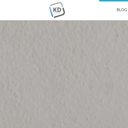
BLOG 
KitchenDraw
Professzionális tervezés egyszerűen, hatékonyan