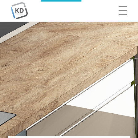
KitchenDraw
Professzionális tervezés egyszerűen, hatékonyan